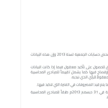
لقد قمنا بتدقيق المركز المالي المرفق للجمعية (إيضاح 1) وبيان النشاطات (إيضاح 2) كما في 31 ديسمبر 2013 حيث شمل الفحص حسابات الجمعية لسنة 2013 وإن هذه البيانات
يق للحصول على تأكيد معقول فيما إذا كانت البيانات
إفصاح فيها كما يشمل تقييماً للمبادئ المحاسبية
عقولاً للرأي الذي نبديه.
يتم قيد المصروفات في الفترة التي تتكبد فيها.
وبرأينا فإن البيانات المالية المرفقة تظهر بصورة عادلة من كافة النواحي الجوهرية المركز المالي للجمعية كما هي مبينة في 31 ديسمبر 2013م طبقاً للمبادئ المحاسبية
.