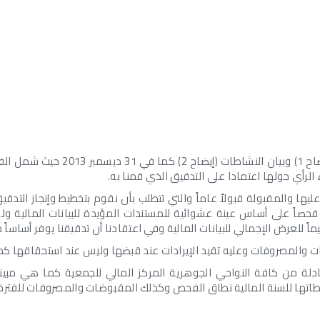
الرأي حولها اعتمادا على التدقيق الذي قمنا به.
عليها والمقبولة قبولاً عاماً والتي تتطلب بأن نقوم بتخطيط وإنجاز التدق
صاً على أساس عينة عشوائية للمستندات المؤيدة للبيانات المالية ولل
اً للعرض الإجمالي للبيانات المالية وفي اعتقادنا أن تدقيقنا يوفر أساساً م
ت والمصروفات وعليه تقيد الإيرادات عند قبضها وليس عند استحقاقها كما 
اطاتها للسنة المالية نطاق الفحص وكذلك المقبوضات والمصروفات للفترة