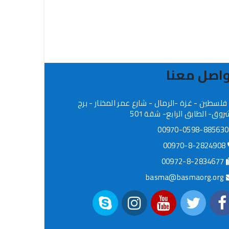
اصل معنا
فلسطين - غزة -الرمال - شارع عمر المختار - برج
روق- الطابق الرابع- شقة 501
009
00970-8-2824908
00972-8-2834677
basma@basmaorg.org