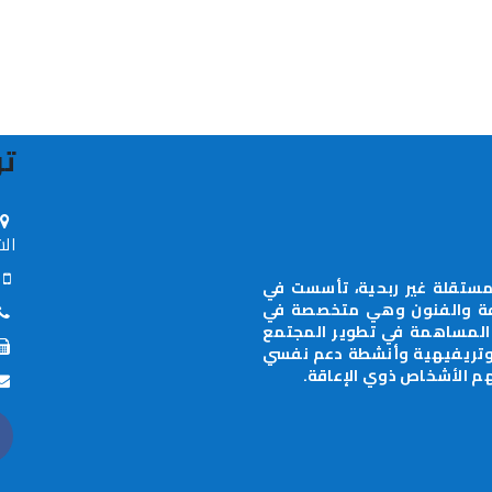
تو
الش
70-0598-885630
ستقلة غير ربحية، تأسست في
جال الثقافة والفنون وهي متخصصة في
 المساهمة في تطوير المجتمع
 وتريفيهية وأنشطة دعم نفسي
م الأشخاص ذوي الإعاقة.